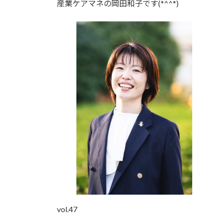
産業ケアマネの岡田和子です(*^^*)
時
:
vol.47