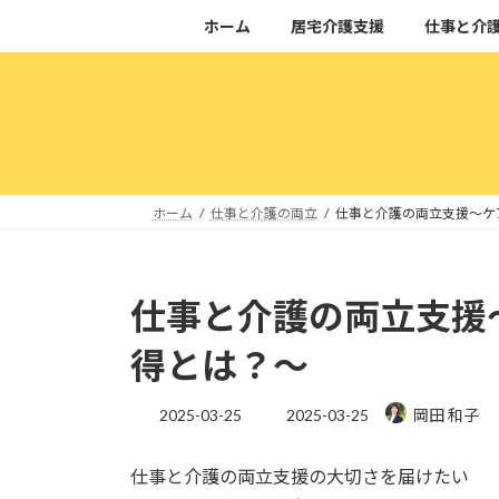
コ
ナ
ホーム
居宅介護支援
仕事と介
ン
ビ
テ
ゲ
ン
ー
ツ
シ
へ
ョ
ス
ン
キ
に
ホーム
仕事と介護の両立
仕事と介護の両立支援～ケ
ッ
移
プ
動
仕事と介護の両立支援
得とは？～
最
2025-03-25
2025-03-25
岡田 和子
終
更
仕事と介護の両立支援の大切さを届けたい
新
日